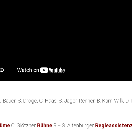
 A. Bauer, S. Dröge, G. Haas, S. Jäger-Renner, B. Kärn-Wilk, D
tüme
C. Glötzner
Bühne
R.+ S. Altenburger
Regieassisten