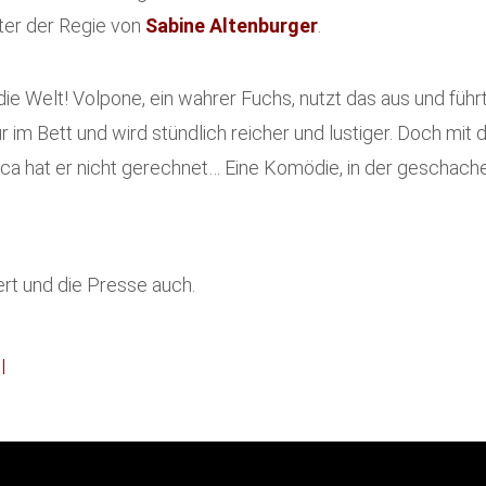
ter der Regie von
Sabine Altenburger
.
 die Welt! Volpone, ein wahrer Fuchs, nutzt das aus und fü
r im Bett und wird stündlich reicher und lustiger. Doch mit
ca hat er nicht gerechnet… Eine Komödie, in der geschache
rt und die Presse auch.
l