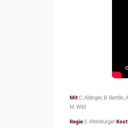
Mit
C. Aldinger, B. Bantlin,
M. Wild
Regie
S. Altenburger
Kos