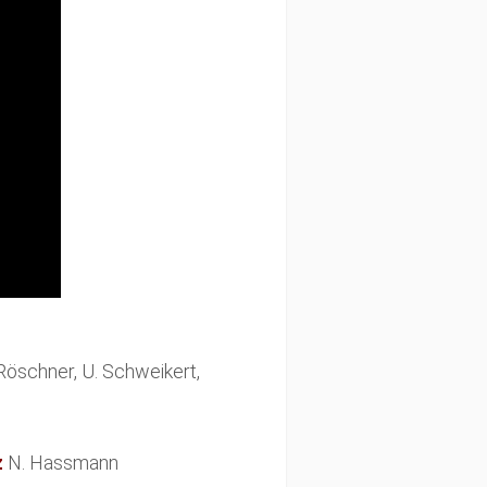
. Röschner, U. Schweikert,
z
N. Hassmann