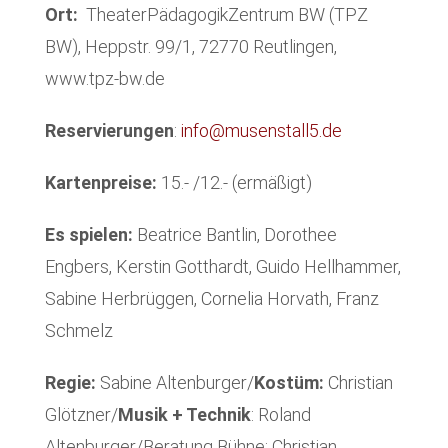
Ort:
TheaterPädagogikZentrum BW (TPZ
BW), Heppstr. 99/1, 72770 Reutlingen,
www.tpz-bw.de
Reservierungen
:
info@musenstall5.de
Kartenpreise:
15.- /12.- (ermäßigt)
Es spielen:
Beatrice Bantlin, Dorothee
Engbers, Kerstin Gotthardt, Guido Hellhammer,
Sabine Herbrüggen, Cornelia Horvath, Franz
Schmelz
Regie:
Sabine Altenburger/
Kostüm:
Christian
Glötzner/
Musik + Technik
: Roland
Altenburger/Beratung Bühne: Christian