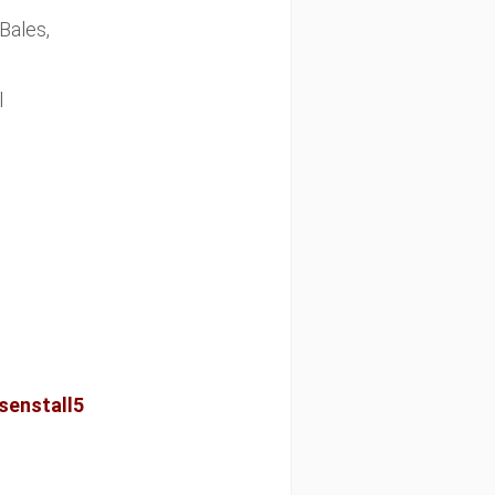
 Bales,
l
senstall5