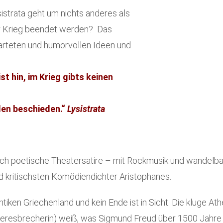
istrata geht um nichts anderes als
er Krieg beendet werden? Das
warteten und humorvollen Ideen und
ist hin, im Krieg gibts keinen
eden beschieden.“
Lysistrata
ich poetische Theatersatire – mit Rockmusik und wandelba
nd kritischsten Komödiendichter Aristophanes.
ntiken Griechenland und kein Ende ist in Sicht. Die kluge At
eresbrecherin) weiß, was Sigmund Freud über 1500 Jahre 