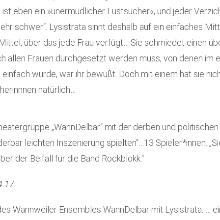
ist eben ein »unermüdlicher Lustsucher«, und jeder Verzich
hr schwer“. Lysistrata sinnt deshalb auf ein einfaches Mitt
Mittel, über das jede Frau verfügt… Sie schmiedet einen ü
lich allen Frauen durchgesetzt werden muss, von denen im 
t einfach würde, war ihr bewußt. Doch mit einem hat sie ni
herinnnen natürlich…
Theatergruppe „WannDelbar“ mit der derben und politische
erbar leichten Inszenierung spielten“…13 Spieler*innen. „
er der Beifall für die Band Rockblokk.“
4.17
des Wannweiler Ensembles WannDelbar mit Lysistrata. … ein A