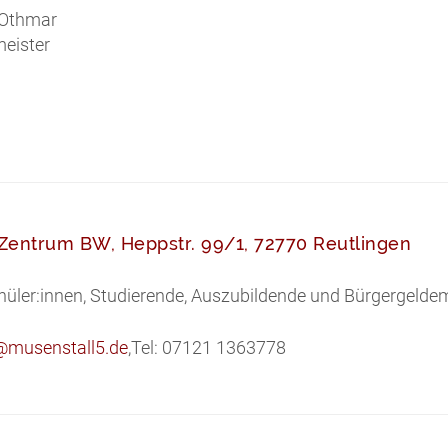
 Othmar
eister
Zentrum BW, Heppstr. 99/1, 72770 Reutlingen
chüler:innen, Studierende, Auszubildende und Bürgergeld
@musenstall5.de
,Tel: 07121 1363778