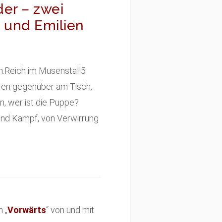
der – zwei
z und Emilien
n.Reich im Musenstall5
guren gegenüber am Tisch,
n, wer ist die Puppe?
und Kampf, von Verwirrung
 „
Vorwärts
“ von und mit