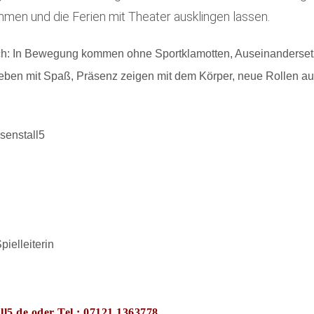
mmen und die Ferien mit Theater ausklingen lassen.
h: In Bewegung kommen ohne Sportklamotten, Auseinanderset
eben mit Spaß, Präsenz zeigen mit dem Körper, neue Rollen aus
senstall5
ielleiterin
ll5.de oder
Tel.: 07121 1363778