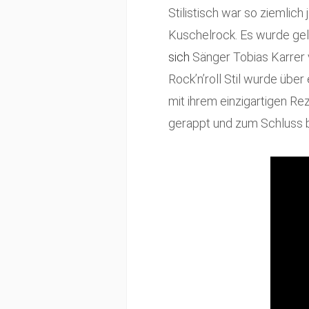
Stilistisch war so ziemlic
Kuschelrock. Es wurde ge
sich
Sänger Tobias Karrer 
Rock’n’roll Stil wurde übe
mit ihrem einzigartigen R
gerappt und zum Schluss