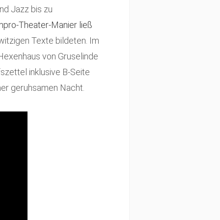
nd Jazz bis zu
Impro-Theater-Manier ließ
itzigen Texte bildeten. Im
a Hexenhaus von Gruselinde
zettel inklusive B-Seite
ner geruhsamen Nacht.