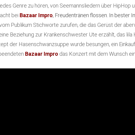
h jedes Genre zu hören, von Seemannsliedern über HipHop u
lacht bei
Bazaar Impro
, Freudentränen flossen. In bester 
vom Publikum Stichworte zurufen, die das Gerüst der aberw
r eine Beziehung zur Krankenschwester Ute erzählt, das lil
ezept der Hasenschwanzsuppe wurde besungen, ein Einkaufs
 beendeten
Bazaar Impro
das Konzert mit dem Wunsch ei