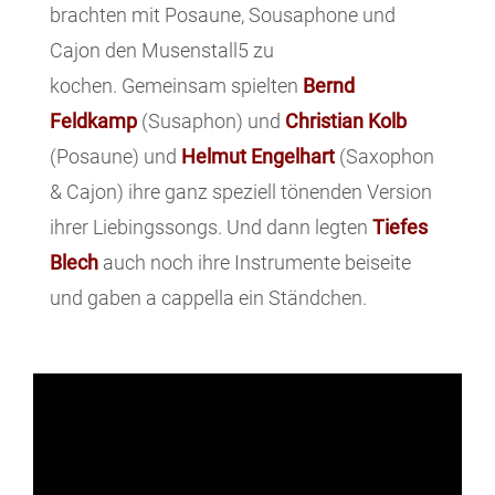
brachten mit Posaune, Sousaphone und
Cajon den Musenstall5 zu
kochen. Gemeinsam spielten
Bernd
Feldkamp
(Susaphon) und
Christian Kolb
(Posaune) und
Helmut Engelhart
(Saxophon
& Cajon) ihre ganz speziell tönenden Version
ihrer Liebingssongs. Und dann legten
Tiefes
Blech
auch noch ihre Instrumente beiseite
und gaben a cappella ein Ständchen.