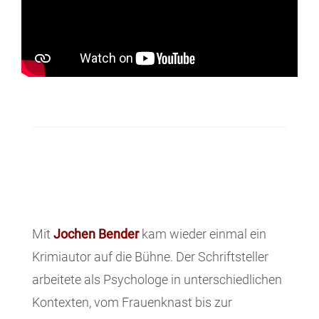
Mit
Jochen Bender
kam wieder einmal ein
Krimiautor auf die Bühne. Der Schriftsteller
arbeitete als Psychologe in unterschiedlichen
Kontexten, vom Frauenknast bis zur